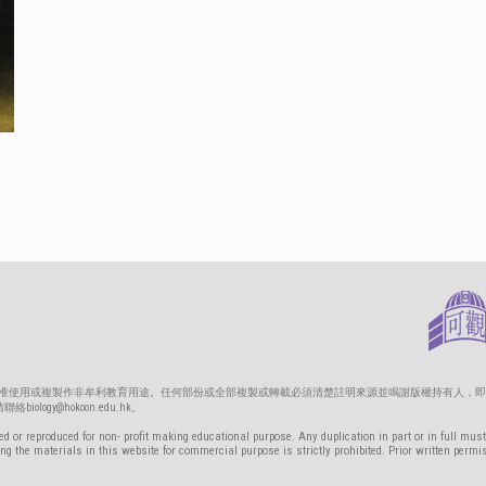
只准使用或複製作非牟利教育用途。任何部份或全部複製或轉載必須清楚註明來源並鳴謝版權持有人，即
gy@hokoon.edu.hk。
d or reproduced for non- profit making educational purpose. Any duplication in part or in full must
g the materials in this website for commercial purpose is strictly prohibited. Prior written permi