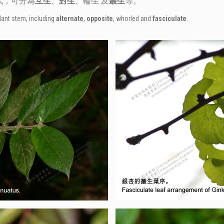
式，可分為
互生
、
對生
、輪生 及
叢生
等。
lant stem, including
alternate
,
opposite
, whorled and
fasciculate
.