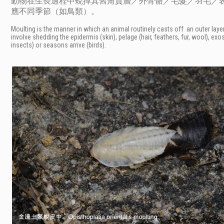
動物在生長過程中蛻掉其舊角質層／外骨骼／毛髮／羽毛／
應不同季節（如鳥類）。
Moulting is the manner in which an animal routinely casts off an outer layer or
involve shedding the epidermis (skin), pelage (hair, feathers, fur, wool), e
insects) or seasons arrive (birds).