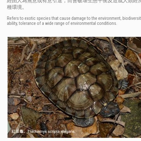
經由人為無意或有意引進，而會破壞生態平衡及造成人類經
種環境。
Refers to exotic species that cause damage to the environment, biodiversity
ability, tolerance of a wide range of environmental conditions.