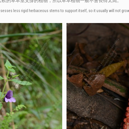
柔軟的草本莖支撐的植物，所以草本植物一般不會長得太高。
sses less rigid herbaceous stems to support itself, so it usually will not grow 