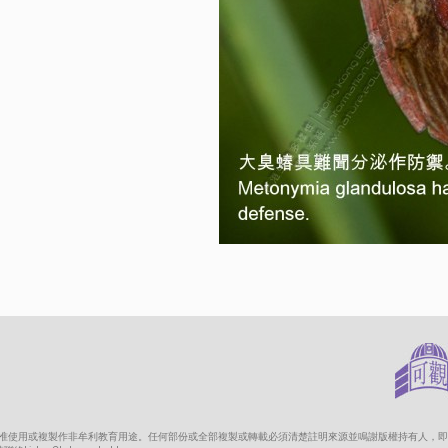
只准使用或複製作非牟利教育用途。任何部份或全部複製或轉載必須清楚註明來源並鳴謝版權持有人，即