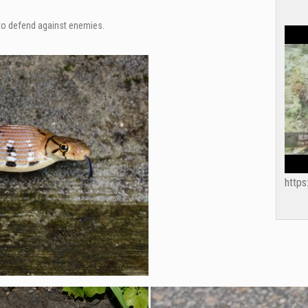
。
to defend against enemies.
http