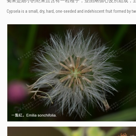
菊果是細小的乾果且含有一粒種子，並由兩個心皮所組成，
Cypsela is a small, dry, hard, one-seeded and indehiscent fruit formed by t