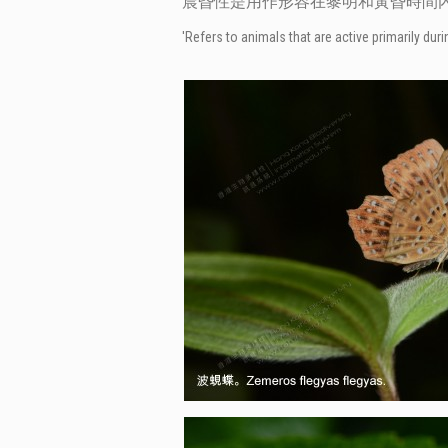
晨昏性是用作形容在黎明和黃昏時間
'Refers to animals that are active primarily durin