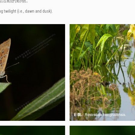
內活動的動物。
g twilight (i.e., dawn and dusk).