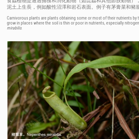
食蟲植物是通過捕獲和消化動物（如昆蟲和其他節肢動物），
泥土上生長，例如酸性沼澤和岩石表面。例子有茅膏菜和豬
Carnivorous plants are plants obtaining some or most of their nutrients by
grow in places where the soil is thin or poor in nutrients, especially nitr
mirabilis
.