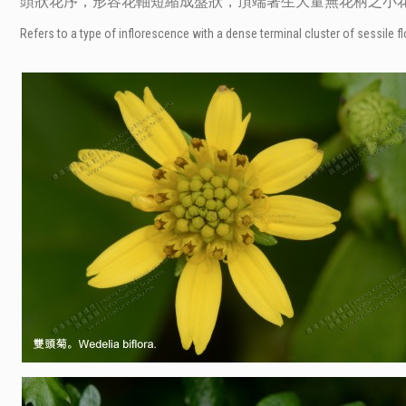
頭狀花序，形容花軸短縮成盤狀，頂端著生大量無花柄之小
Refers to a type of inflorescence with a dense terminal cluster of sessile 