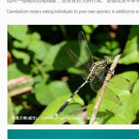
指同一物種間自相殘殺，並吞食對方的行為。這個情況不單
Cannibalism means eating individuals fo your own species. In addition to ex