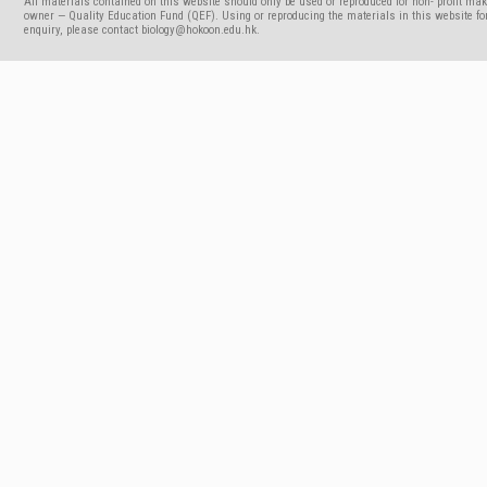
All materials contained on this website should only be used or reproduced for non- profit mak
owner — Quality Education Fund (QEF). Using or reproducing the materials in this website for
enquiry, please contact biology@hokoon.edu.hk.