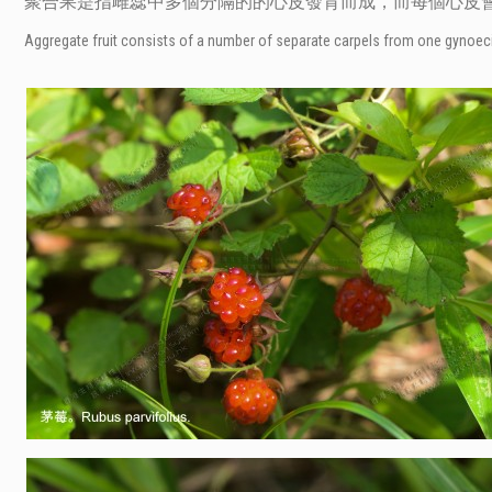
聚合果是指雌蕊中多個分隔的的心皮發育而成，而每個心皮
Aggregate fruit consists of a number of separate carpels from one gynoeciu