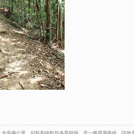
，全長兩公里，起點和終點均為荃錦坳，是一條環迴路線。該地