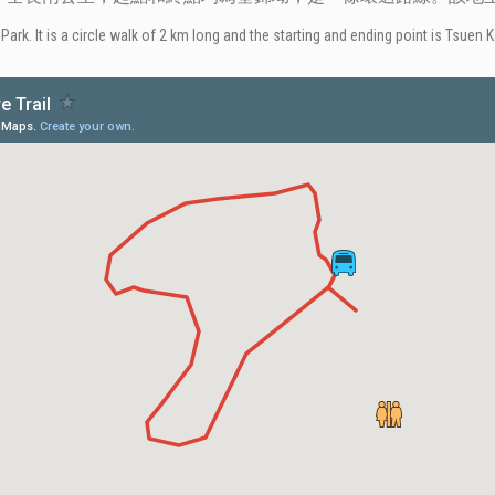
 Park. It is a circle walk of 2 km long and the starting and ending point is Tsuen