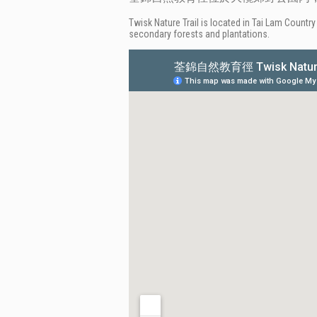
Twisk Nature Trail is located in Tai Lam Country
secondary forests and plantations.