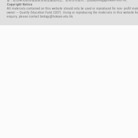
途，必須事先取得優質教育基金書面同意。若有任何疑問，請聯絡biology@hokoon.edu.hk。
Copyright Notice
All materials contained on this website should only be used or reproduced for non- profit mak
owner — Quality Education Fund (QEF). Using or reproducing the materials in this website for
enquiry, please contact biology@hokoon.edu.hk.